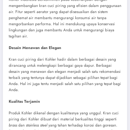
mengembangkan kran cuci piring yang efisien dalam penggunaan
air. Fitur seperti aerator yang dapat disesuaikan dan sistem
penghemat air membantu mengurangi konsumsi air tanpa
mengorbankan performa. Hal ini mendukung upaya konservasi
lingkungan dan juga membantu Anda untuk mengurangi biaya
tagihan air.
Desain Menawan dan Elegan
Kran cuci piring dari Kohler hadir dalam berbagai desain yang
dirancang untuk melengkapi berbagai gaya dapur. Berbagai
desain yang menawan dan elegan menjadi salah satu rekomendasi
terbaik yang tentunya dapat dijadikan sebagai pilihan tepat bagi
Anda. Hal ini juga tentu menjadi salah satu pilihan yang tepat bagi
Anda.
Kualitas Terjamin
Produk Kohler dikenal dengan kualitasnya yang unggul. Kran cuci
piring dari Kohler dibuat dari material berkualitas tinggi seperti
brass
dan
stainless steel
yang tahan terhadap korosi dan goresan.