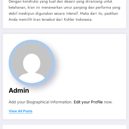
Dengan konstruksi yang kuat dan desain yang dirancang untuk
ketahanan, kran ini menawarkan umur panjang dan performa yang
stabil meskipun digunakan secara intensif. Maka dari itu, pastikan
Anda memilih kran tersebut dari Kohler Indonesia.
Admin
Add your Biographical Information.
Edit your Profile
now.
View All Posts