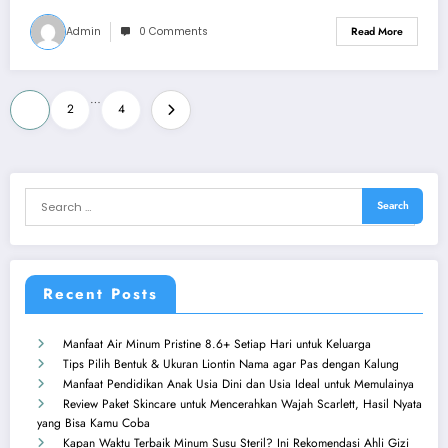
Admin
0 Comments
Read More
Posts
…
1
2
4
pagination
Recent Posts
Manfaat Air Minum Pristine 8.6+ Setiap Hari untuk Keluarga
Tips Pilih Bentuk & Ukuran Liontin Nama agar Pas dengan Kalung
Manfaat Pendidikan Anak Usia Dini dan Usia Ideal untuk Memulainya
Review Paket Skincare untuk Mencerahkan Wajah Scarlett, Hasil Nyata
yang Bisa Kamu Coba
Kapan Waktu Terbaik Minum Susu Steril? Ini Rekomendasi Ahli Gizi