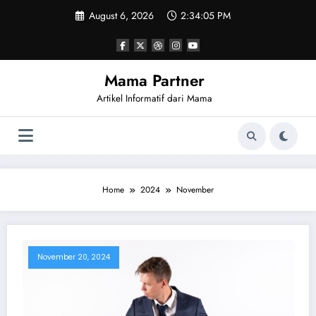
Skip
August 6, 2026
2:34:05 PM
to
content
Mama Partner
Artikel Informatif dari Mama
Home
2024
November
November 20, 2024