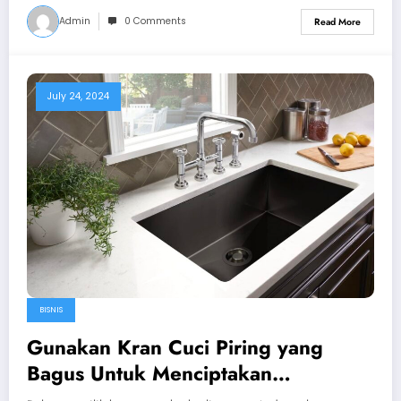
Admin
0 Comments
Read More
July 24, 2024
BISNIS
Gunakan Kran Cuci Piring yang
Bagus Untuk Menciptakan
Kenyamanan di Dapur