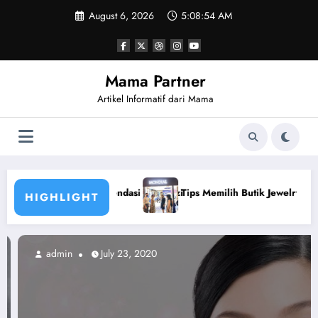
Skip
August 6, 2026
5:08:55 AM
to
content
Mama Partner
Artikel Informatif dari Mama
 Ahli Gizi
Tips Memilih Butik Jewelry Tepat untuk yang Mengutamakan
HIGHLIGHT
admin
July 23, 2020