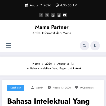
Skip
August 7, 2026
4:36:56 AM
to
content
Mama Partner
Artikel Informatif dari Mama
Home
2020
August
13
Bahasa Intelektual Yang Bagus Untuk Anak
Kesehatan
Admin
August 13, 2020
0 Comments
Bahasa Intelektual Yang