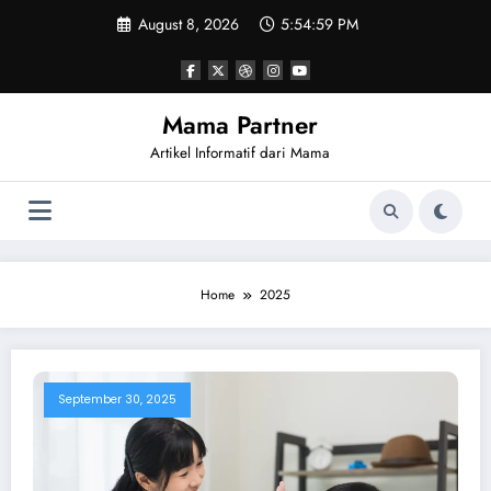
Skip
August 8, 2026
5:55:00 PM
to
content
Mama Partner
Artikel Informatif dari Mama
Home
2025
September 30, 2025