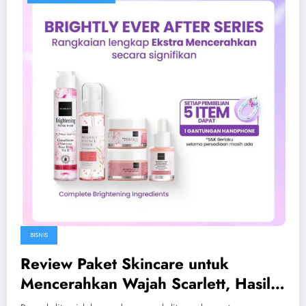
BISNIS
Review Paket Skincare untuk
Mencerahkan Wajah Scarlett, Hasil
Nyata yang Bisa Kamu Coba