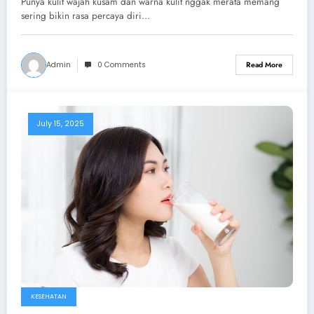
Punya kulit wajah kusam dan warna kulit nggak merata memang
sering bikin rasa percaya diri…
Admin
0 Comments
Read More
July 15, 2025
KESEHATAN